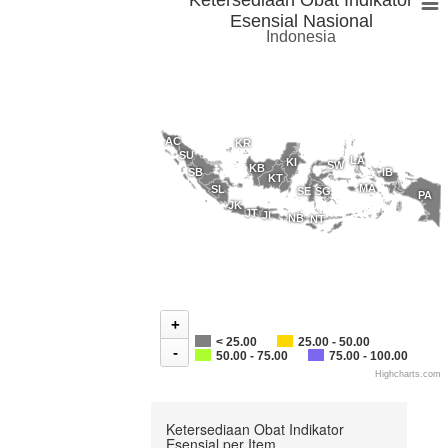
Ketersediaan Obat Indikator
Esensial Nasional
Indonesia
AC
KR
SU
LA
KI
SW
KB
SB
IB
KT
MA
SL
SE
SG
PA
JK
JT
JI
NB
NT
+
< 25.00
25.00 - 50.00
-
50.00 - 75.00
75.00 - 100.00
Highcharts.com
Ketersediaan Obat Indikator
Esensial per Item