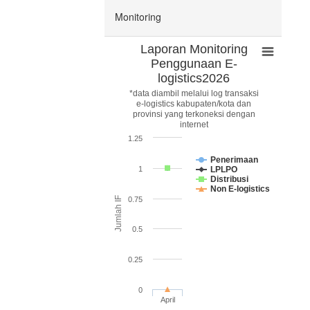
Monitoring
Laporan Monitoring
Penggunaan E-
logistics2026
*data diambil melalui log transaksi
e-logistics kabupaten/kota dan
provinsi yang terkoneksi dengan
internet
1.25
Penerimaan
1
LPLPO
Distribusi
Non E-logistics
Jumlah IF
0.75
0.5
0.25
0
April